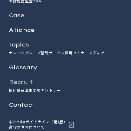
会計
税務
監査
M&A
Case
Alliance
Topics
ナレッジ
グループ情報
サービス
採用
セミナー
メディア
Glossary
Recruit
採用情報
募集要項
エントリー
Contact
中小M&Aガイドライン（第3版）
遵守の宣言について