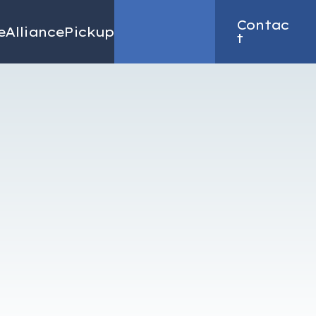
Contac
e
Alliance
Pickup
Recruit
t