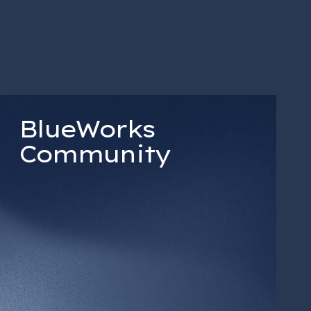
BlueWorks
Community