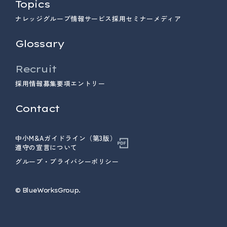
Topics
ナレッジ
グループ情報
サービス
採用
セミナー
メディア
Glossary
Recruit
採用情報
募集要項
エントリー
Contact
中小M&Aガイドライン（第3版）
遵守の宣言について
グループ・プライバシーポリシー
© ︎BlueWorksGroup.