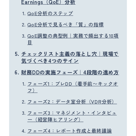
Earnings（QoE）分析
QoE分析のステップ
QoE分析で見るべき「質」の指標
QoE調整の典型例｜実務で頻出する10項
目
チェックリスト主義の落とし穴｜現場で
気づくべき4つのサイン
財務DDの実施フェーズ｜4段階の進め方
フェーズ1：プレDD（着手前〜キックオ
フ）
フェーズ2：データ室分析（VDR分析）
フェーズ3：マネジメント・インタビュ
ー（経営陣ヒアリング）
フェーズ4：レポート作成と最終議論