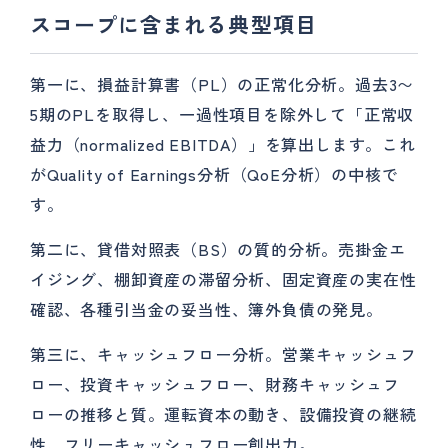
スコープに含まれる典型項目
第一に、損益計算書（PL）の正常化分析。過去3〜
5期のPLを取得し、一過性項目を除外して「正常収
益力（normalized EBITDA）」を算出します。これ
がQuality of Earnings分析（QoE分析）の中核で
す。
第二に、貸借対照表（BS）の質的分析。売掛金エ
イジング、棚卸資産の滞留分析、固定資産の実在性
確認、各種引当金の妥当性、簿外負債の発見。
第三に、キャッシュフロー分析。営業キャッシュフ
ロー、投資キャッシュフロー、財務キャッシュフ
ローの推移と質。運転資本の動き、設備投資の継続
性、フリーキャッシュフロー創出力。