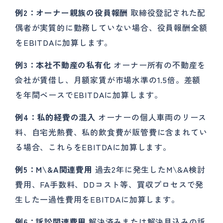
例2：オーナー親族の役員報酬
取締役登記された配
偶者が実質的に勤務していない場合、役員報酬全額
をEBITDAに加算します。
例3：本社不動産の私有化
オーナー所有の不動産を
会社が賃借し、月額家賃が市場水準の1.5倍。差額
を年間ベースでEBITDAに加算します。
例4：私的経費の混入
オーナーの個人車両のリース
料、自宅光熱費、私的飲食費が販管費に含まれてい
る場合、これらをEBITDAに加算します。
例5：M\&A関連費用
過去2年に発生したM\&A検討
費用、FA手数料、DDコスト等、買収プロセスで発
生した一過性費用をEBITDAに加算します。
例6：訴訟関連費用
解決済みまたは解決見込みの訴