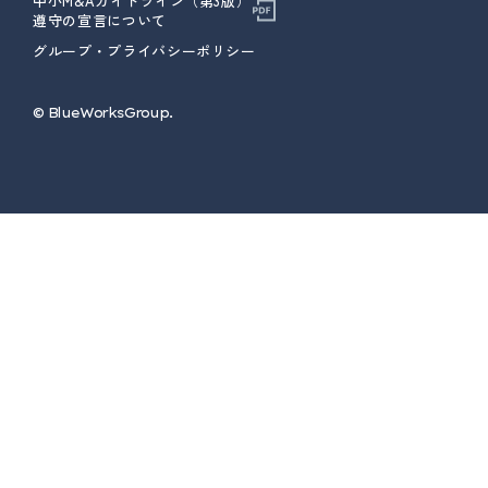
中小M&Aガイドライン（第3版）
遵守の宣言について
グループ・プライバシーポリシー
© ︎BlueWorksGroup.