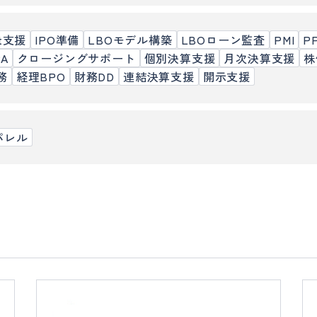
it支援
IPO準備
LBOモデル構築
LBOローン監査
PMI
PP
PA
クロージングサポート
個別決算支援
月次決算支援
株
務
経理BPO
財務DD
連結決算支援
開示支援
パレル