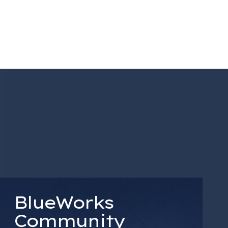
BlueWorks
Community