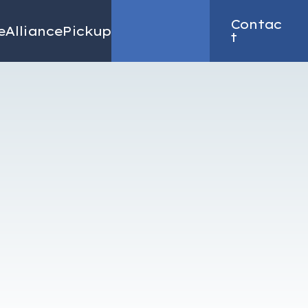
Contac
e
Alliance
Pickup
Recruit
t