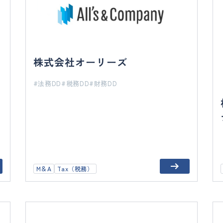
株式会社オーリーズ
法務DD
税務DD
財務DD
M＆A
Tax（税務）