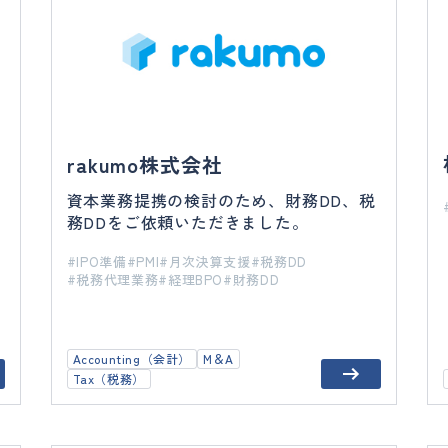
rakumo株式会社
資本業務提携の検討のため、財務DD、税
務DDをご依頼いただきました。
IPO準備
PMI
月次決算支援
税務DD
税務代理業務
経理BPO
財務DD
Accounting（会計）
M＆A
Tax（税務）