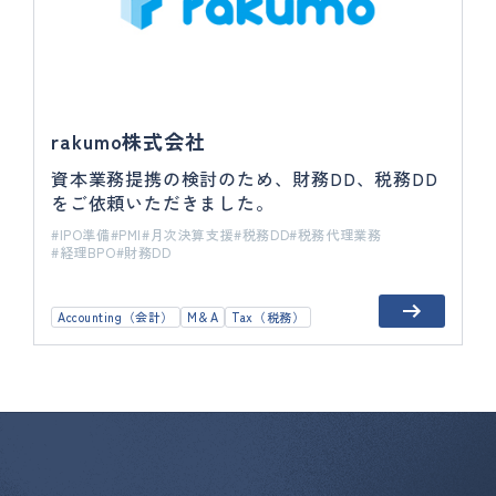
rakumo株式会社
資本業務提携の検討のため、財務DD、税務DD
をご依頼いただきました。
IPO準備
PMI
月次決算支援
税務DD
税務代理業務
経理BPO
財務DD
Accounting（会計）
M＆A
Tax（税務）