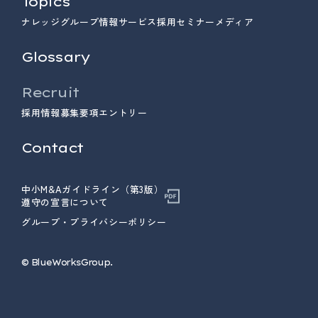
Topics
ナレッジ
グループ情報
サービス
採用
セミナー
メディア
Glossary
Recruit
採用情報
募集要項
エントリー
Contact
中小M&Aガイドライン（第3版）
遵守の宣言について
グループ・プライバシーポリシー
© ︎BlueWorksGroup.