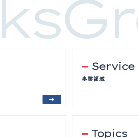
ksGr
Service
事業領域
Topics