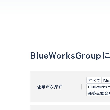
BlueWorksGr
すべて
Bl
企業から探す
BlueWor
都築公認会