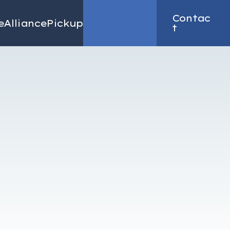
Contac
e
Alliance
Pickup
Recruit
t