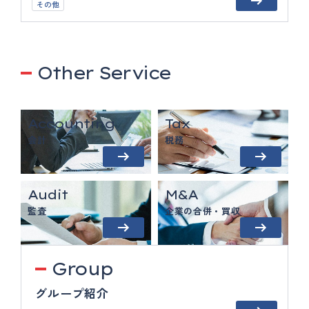
その他
Other Service
Accounting
Tax
会計
税務
Audit
M&A
監査
企業の合併・買収
Group
グループ紹介