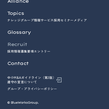
Alliance
Topics
ナレッジ
グループ情報
サービス
採用
セミナー
メディア
Glossary
Recruit
採用情報
募集要項
エントリー
Contact
中小M&Aガイドライン（第3版）
遵守の宣言について
グループ・プライバシーポリシー
© ︎BlueWorksGroup.