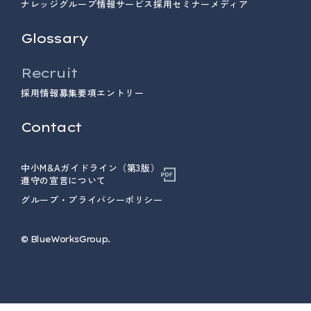
ナレッジ
グループ情報
サービス
採用
セミナー
メディア
Glossary
Recruit
採用情報
募集要項
エントリー
Contact
中小M&Aガイドライン（第3版）
遵守の宣言について
グループ・プライバシーポリシー
© ︎BlueWorksGroup.