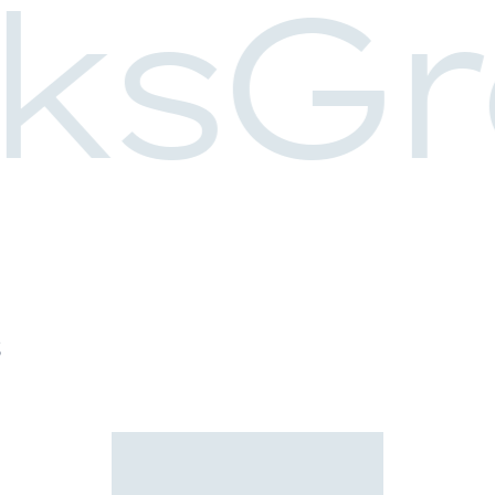
ksGr
s