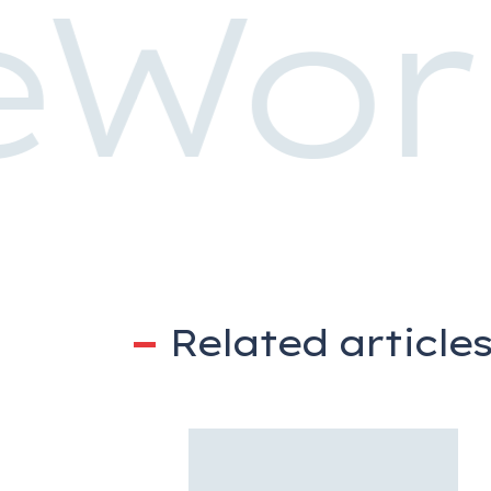
eWor
Related article