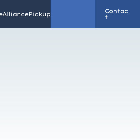
Contac
e
Alliance
Pickup
Recruit
t