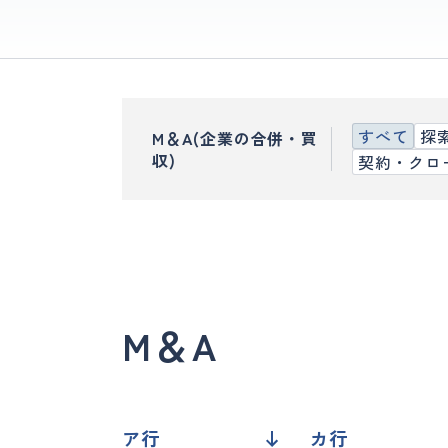
すべて
探
M＆A(企業の合併・買
収)
契約・クロ
M＆A
ア行
カ行