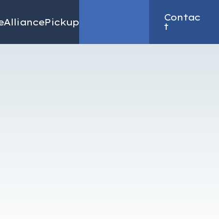
Contac
e
Alliance
Pickup
Recruit
t