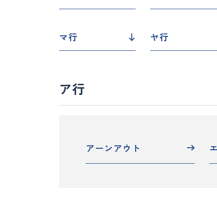
マ行
ヤ行
ア行
アーンアウト